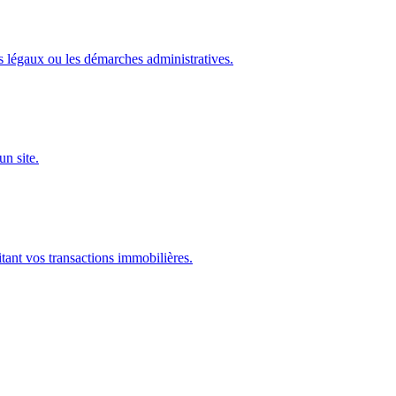
es légaux ou les démarches administratives.
un site.
litant vos transactions immobilières.